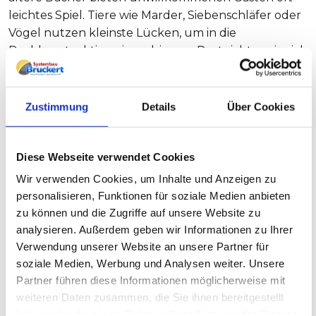
leichtes Spiel. Tiere wie Marder, Siebenschläfer oder
Vögel nutzen kleinste Lücken, um in die
Dachkonstruktion einzudringen. Dort richten sie sich
in der weichen Wärmedämmung ihr Nachtlager
oder ihre Nester ein. Die Folgen sind gravierend:
völlig zerstörte Dämmmaterialien, enorme
Zustimmung
Details
Über Cookies
Wärmeverluste, unangenehme Gerüche und
störender Lärm in der Nacht. Mit unseren
passgenauen und dicht schließenden
Diese Webseite verwendet Cookies
Dachsystemen riegeln wir Ihre Konstruktion
Wir verwenden Cookies, um Inhalte und Anzeigen zu
dauerhaft ab und machen sie für Schädlinge
personalisieren, Funktionen für soziale Medien anbieten
unzugänglich.
zu können und die Zugriffe auf unsere Website zu
Maximale Energieeffizienz:
Eine intakte,
analysieren. Außerdem geben wir Informationen zu Ihrer
unbeschädigte und moderne Wärmedämmung ist
Verwendung unserer Website an unsere Partner für
das A und O, um Heizkosten effektiv zu senken. Im
soziale Medien, Werbung und Analysen weiter. Unsere
Zuge der Neueindeckung können wir Ihre
Partner führen diese Informationen möglicherweise mit
Isolierung schützen und bei Bedarf auf den
weiteren Daten zusammen, die Sie ihnen bereitgestellt
neuesten Stand der Technik bringen. So bleibt die
haben oder die sie im Rahmen Ihrer Nutzung der Dienste